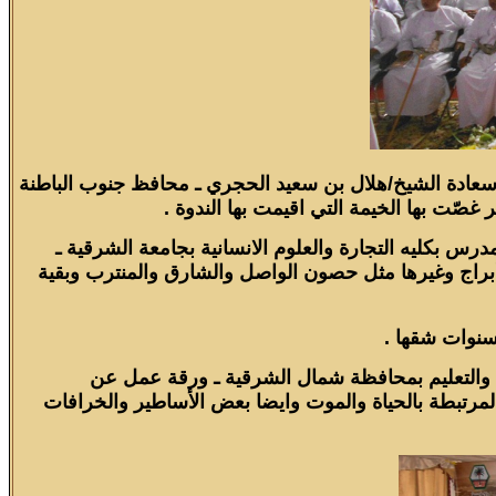
ة سعادة الشيخ/هلال بن سعيد الحجري ـ محافظ جنوب الباطنة
صّت بها الخيمة التي اقيمت بها الندوة .
س بكليه التجارة والعلوم الانسانية بجامعة الشرقية ـ
ع وأبراج وغيرها مثل حصون الواصل والشارق والمنترب وبقية
سنوات شقها .
بية والتعليم بمحافظة شمال الشرقية ـ ورقة عمل عن
المرتبطة بالحياة والموت وايضا بعض الأساطير والخرافات