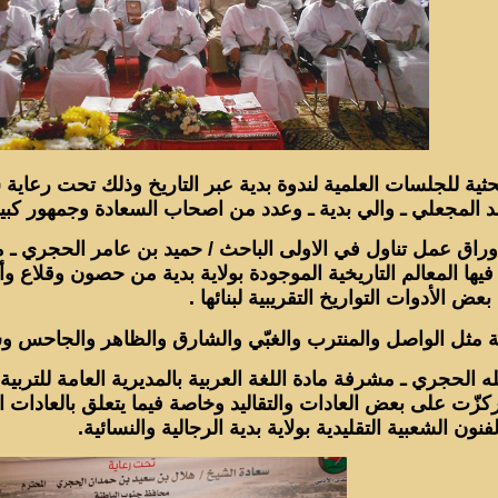
حثية للجلسات العلمية لندوة بدية عبر التاريخ وذلك تحت رعاي
المجعلي ـ والي بدية ـ وعدد من اصحاب السعادة وجمهور كبير غ
راق عمل تناول في الاولى الباحث / حميد بن عامر الحجري ـ مدر
ول فيها المعالم التاريخية الموجودة بولاية بدية من حصون وقلا
 الأدوات التواريخ التقريبية لبنائها .
ية مثل الواصل والمنترب والغبّي والشارق والظاهر والجاحس و
له الحجري ـ مشرفة مادة اللغة العربية بالمديرية العامة للتر
ركزّت على بعض العادات والتقاليد وخاصة فيما يتعلق بالعادات 
ون الشعبية التقليدية بولاية بدية الرجالية والنسائية.